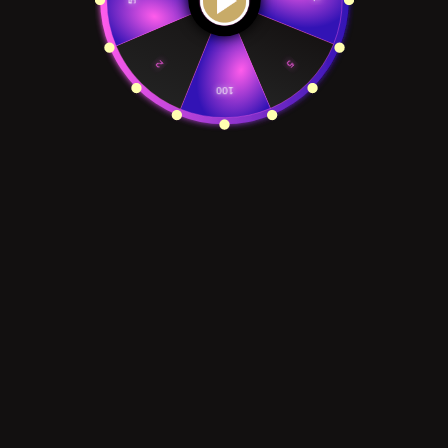
2
5
100